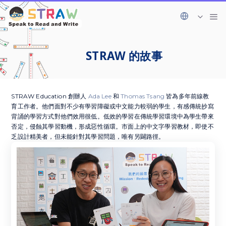
STRAW 的故事
STRAW Education 創辦⼈
Ada Lee
和
Thomas Tsang
皆為多年前線教
育⼯作者。他們⾯對不少有學習障礙或中⽂能⼒較弱的學⽣，有感傳統抄寫
背誦的學習⽅式對他們效⽤很低。低效的學習在傳統學習環境中為學⽣帶來
否定，侵蝕其學習動機，形成惡性循環。市⾯上的中⽂字學習教材，即使不
乏設計精美者，但未能針對其學習問題，唯有另闢路徑。