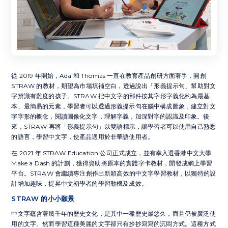
從 2019 年開始，Ada 和 Thomas ⼀直在教育產品創研⽅⾯著⼿，開創
STRAW 的教材，期望為市場填補空⽩，透過說出「形義提示句」幫助對⽂
字辨識有難度的孩⼦。STRAW 把中⽂字的部件按其字形字義化約為最基
本、最簡易的元素，學習者可以透過形義提示句在腦中構成圖象，建立對⽂
字字形的概念，閱讀圖像化⽂字，理解字義，加深對字的認識及印象。後
來，STRAW 再將「形義提示句」以雙語標示，讓學習者可以使⽤⾃⼰熟悉
的語⾔，學習中⽂字，使產品適⽤於非華語使⽤者。
在 2021 年 STRAW Education 公司正式成立，並有幸入選香港中⽂⼤學
Make a Dash 的計劃，獲得資助將原本的實體字卡教材，開發成網上學習
平台。STRAW 會繼續專注創作出新穎⾼效的中⽂字學習教材，以獨特的設
計增加趣味，提昇中⽂初學者的學習動機及成效。
STRAW 的⼩⼩願景
中⽂字蘊含著幾千年的歷史⽂化，是其中⼀種歷史最悠久，⽽且仍被廣泛使
⽤的⽂字。然⽽學習這種美麗的⽂字卻只有抄抄寫寫的沉悶⽅式。這種⽅式